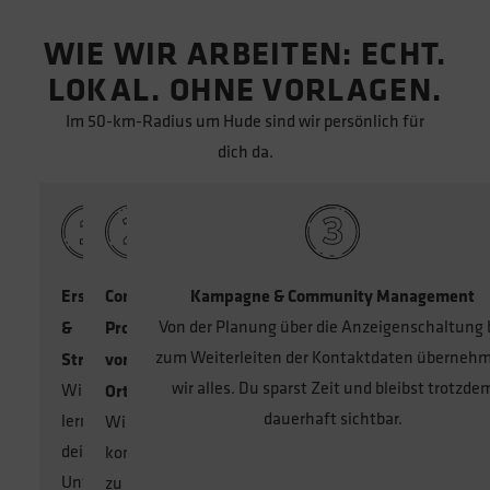
WIE WIR ARBEITEN: ECHT.
LOKAL. OHNE VORLAGEN.
Im 50-km-Radius um Hude sind wir persönlich für
dich da.
Erstgespräch
Content-
Kampagne & Community Management
Von der Planung über die Anzeigenschaltung 
&
Produktion
zum Weiterleiten der Kontaktdaten überneh
Strategie
vor
wir alles. Du sparst Zeit und bleibst trotzde
Wir
Ort*
dauerhaft sichtbar.
lernen
Wir
dein
kommen
Unternehmen,
zu