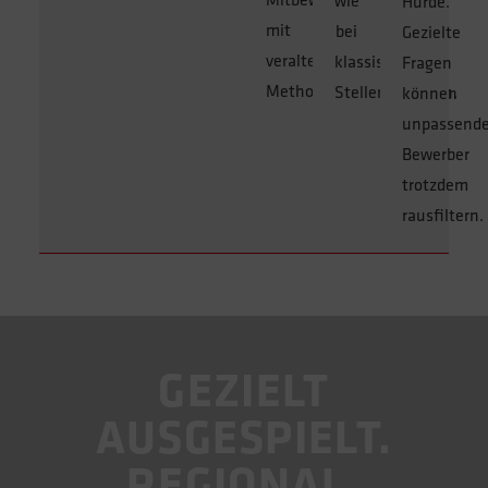
wie
Hürde.
mit
bei
Gezielte
veralteten
klassischen
Fragen
Methoden.
Stellenanzeigen.
können
unpassend
Bewerber
trotzdem
rausfiltern.
GEZIELT
AUSGESPIELT.
REGIONAL.