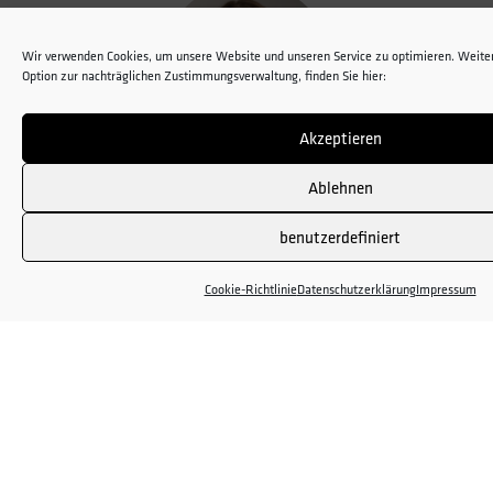
Wir verwenden Cookies, um unsere Website und unseren Service zu optimieren. Weiter
Option zur nachträglichen Zustimmungsverwaltung, finden Sie hier:
Akzeptieren
MOIN!
Ablehnen
Deine persönliche Ansprechpartnerin Meret
benutzerdefiniert
Klattenhoff beantwortet dir gerne offene
Fragen.
Cookie-Richtlinie
Datenschutzerklärung
Impressum
04408 80 66 90
TERMIN BUCHEN