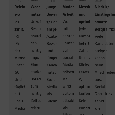
Reichweite,
Wechselmotivation
Junge
Modernes
Messbar
Niedrige
wo
nutzen
Bewerber
Arbeitgeberbild
und
Einstiegshü
Unzufriedene
Wer
es
gezielt
optimierbar
smarte
Beschäftigte
mit
Jede
zählt.
ansprechen
Vorqualifiz
brauchen
echtem
Kampagne
79
Azubi-
Viele
den
Content
liefert
%
Bewerber
Kandidaten
richtigen
auf
Zahlen:
der
und
steigen
Impuls.
Social
Reichweite,
Menschen
jüngere
schon
Eine
Media
Klicks,
unter
Kandidaten
beim
starke
präsent
Leads.
50
nutzt
Anschreibe
Botschaft
ist,
Wir
sind
Social
aus.
zum
wirkt
optimieren
täglich
Media
Social
richtigen
automatisch
laufend.
auf
als
Recruiting
Zeitpunkt
attraktiver
Kein
Social
Suchmaschine.
senkt
reicht.
als
Blindflug
Media.
die
Mitbewerber